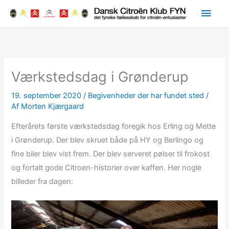
Gå
Hov
til
indholdet
Værkstedsdag i Grønderup
19. september 2020
/
Begivenheder der har fundet sted
/
Af
Morten Kjærgaard
Efterårets første værkstedsdag foregik hos Erling og Mette
i Grønderup. Der blev skruet både på HY og Berlingo og
fine biler blev vist frem. Der blev serveret pølser til frokost
og fortalt gode Citroen-historier over kaffen. Her nogle
billeder fra dagen: