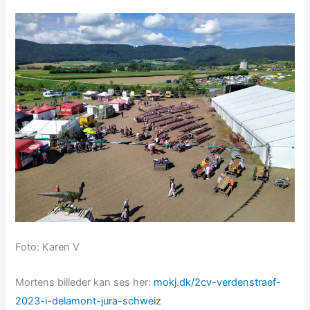
Foto: Karen V
Mortens billeder kan ses her:
mokj.dk/2cv-verdenstraef-
2023-i-delamont-jura-schweiz