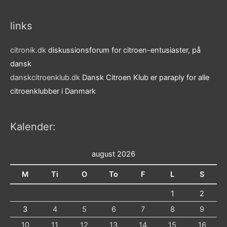
links
citronik.dk
diskussionsforum for citroen-entusiaster, på
dansk
danskcitroenklub.dk
Dansk Citroen Klub er paraply for alle
citroenklubber i Danmark
Kalender:
august 2026
M
Ti
O
To
F
L
S
1
2
3
4
5
6
7
8
9
10
11
12
13
14
15
16