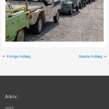
←
Forrige Indlæg
Næste Indlæg
→
Arkiv:
2025