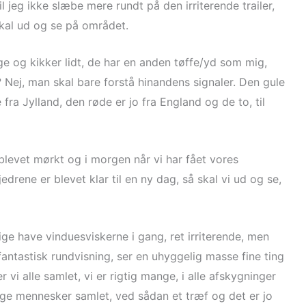
vil jeg ikke slæbe mere rundt på den irriterende trailer,
 skal ud og se på området.
ige og kikker lidt, de har en anden tøffe/yd som mig,
? Nej, man skal bare forstå hinandens signaler. Den gule
ra Jylland, den røde er jo fra England og de to, til
 blevet mørkt og i morgen når vi har fået vores
jedrene er blevet klar til en ny dag, så skal vi ud og se,
 lige have vinduesviskerne i gang, ret irriterende, men
 fantastisk rundvisning, ser en uhyggelig masse fine ting
 vi alle samlet, vi er rigtig mange, i alle afskygninger
ge mennesker samlet, ved sådan et træf og det er jo