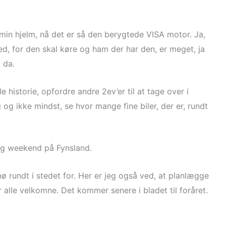
i min hjelm, nå det er så den berygtede VISA motor. Ja,
ed, for den skal køre og ham der har den, er meget, ja
 da.
lle historie, opfordre andre 2ev’er til at tage over i
 og ikke mindst, se hvor mange fine biler, der er, rundt
rig weekend på Fynsland.
nø rundt i stedet for. Her er jeg også ved, at planlægge
er alle velkomne. Det kommer senere i bladet til foråret.