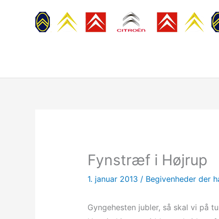
Gå
til
indholdet
Fynstræf i Højrup
1. januar 2013
/
Begivenheder der h
Gyngehesten jubler, så skal vi på t