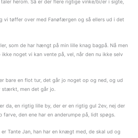
aler herom. Så er der flere rigtige vinke/bi/er i sigte,
g vi tøffer over med Fanøfærgen og så ellers ud i det
ailer, som de har hængt på min lille knag bagpå. Nå men
o ikke noget vi kan vente på, vel, når den nu ikke selv
r bare en flot tur, det går jo noget op og ned, og ud
r stærkt, men det går jo.
 da, en rigtig lille by, der er en rigtig gul 2ev, nej der
p farve, den ene har en anderumpe på, lidt spøgs.
er er Tante Jan, han har en knægt med, de skal ud og