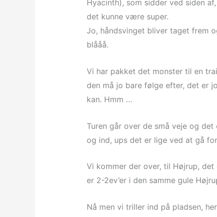
Hyacinth), som sidder ved siden af, t
det kunne være super.
Jo, håndsvinget bliver taget frem o
blååå.
Vi har pakket det monster til en tr
den må jo bare følge efter, det er j
kan. Hmm …
Turen går over de små veje og det e
og ind, ups det er lige ved at gå fo
Vi kommer der over, til Højrup, det er
er 2-2ev’er i den samme gule Højru
Nå men vi triller ind på pladsen, h